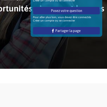
Créer un compte ou se connecter
rtunités, risques et bonnes
Posez votre question
Pour aller plus loin, vous devez être connectés
Créer un compte ou se connecter
Partager la page