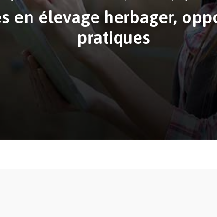
es en élevage herbager, oppo
pratiques