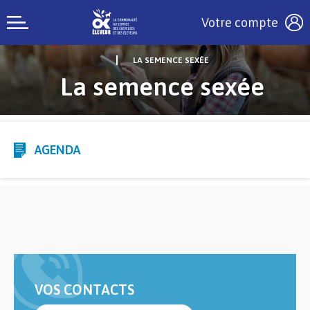
Votre compte
LA SEMENCE SEXÉE
La semence sexée
AGENDA
VOS CONTACTS