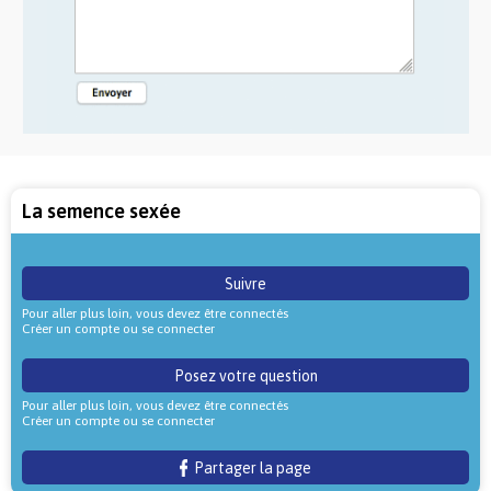
La semence sexée
Suivre
Pour aller plus loin, vous devez être connectés
Créer un compte ou se connecter
Posez votre question
Pour aller plus loin, vous devez être connectés
Créer un compte ou se connecter
Partager la page