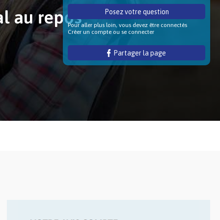
al au repos
Posez votre question
Pour aller plus loin, vous devez être connectés
Créer un compte ou se connecter
Partager la page