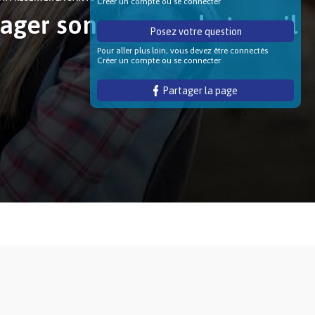
Créer un compte ou se connecter
ager son espace de travail
Posez votre question
Pour aller plus loin, vous devez être connectés
Créer un compte ou se connecter
Partager la page