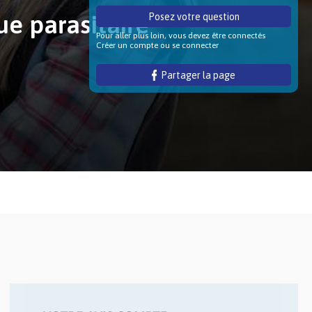
ue parasitaire
Posez votre question
Pour aller plus loin, vous devez être connectés
Créer un compte ou se connecter
Partager la page