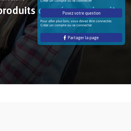
Créer un compte ou se connecter
produits carnés en circuits
Posez votre question
Pour aller plus loin, vous devez être connectés
Créer un compte ou se connecter
Partager la page