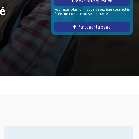
Posez votre question
té
Pour aller plus loin, vous devez être connectés
Créer un compte ou se connecter
Partager la page