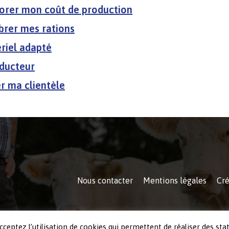
iorer mon coût de production
ibrer mes rations
riel adapté
oducteur
r ma clientèle
Nous contacter
Mentions légales
Cré
cceptez l’utilisation de cookies qui permettent de réaliser des stat