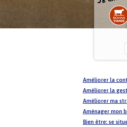
Re
Améliorer la con
Améliorer la ges
Améliorer ma st
Aménager mon b
Bien être: se situ