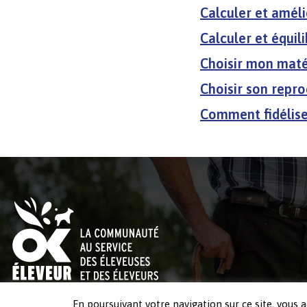
Calculer et amél
Calculer et équil
Choisir mon maté
Choisir son repr
Comment fidélise
En poursuivant votre navigation sur ce site, vous a