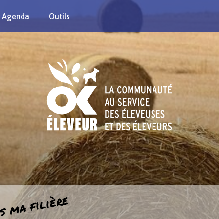
Agenda
Outils
s ma filière