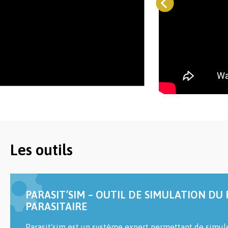
Les outils
PARASIT’SIM – OUTIL DE SIMULATION DU
PARASITAIRE
Parasit'sim est un système expert permettant de simul