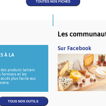
Les communau
Sur Facebook
S À LA
des produits laitiers
s fermiers et les
accès plus facile aux
mière.