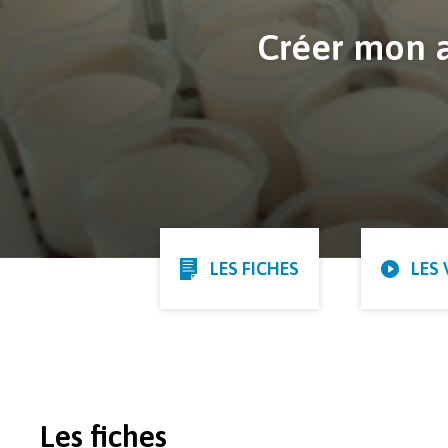
Créer mon a
LES FICHES
LES
Les fiches