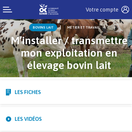
Votre compte
BOVINS LAIT
MÉTIER ET TRAVAIL
M’installer / transmettre
mon exploitation en
élevage bovin lait
LES FICHES
LES VIDÉOS