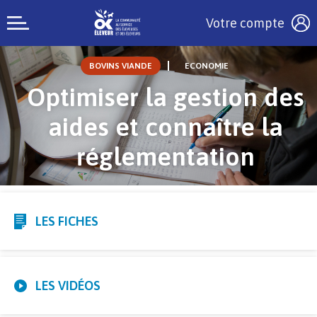
Votre compte
BOVINS VIANDE
ECONOMIE
Optimiser la gestion des
aides et connaître la
réglementation
LES FICHES
LES VIDÉOS