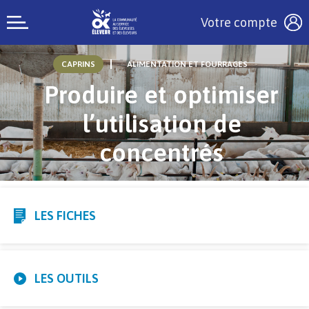
Votre compte
CAPRINS
ALIMENTATION ET FOURRAGES
Produire et optimiser
l’utilisation de
concentrés
LES FICHES
LES OUTILS