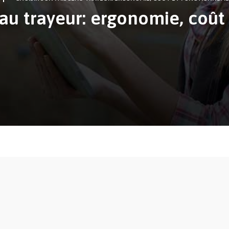
eau trayeur: ergonomie, coû