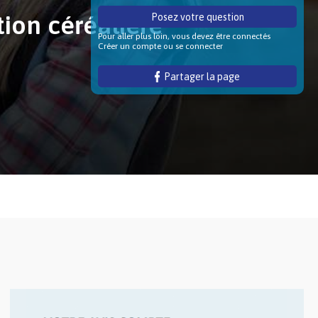
tion céréalière
Posez votre question
Pour aller plus loin, vous devez être connectés
Créer un compte ou se connecter
Partager la page