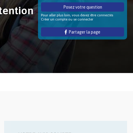
tention
Posez votre question
Pour aller plus loin, vous devez être connectés
Créer un compte ou se connecter
Partager la page